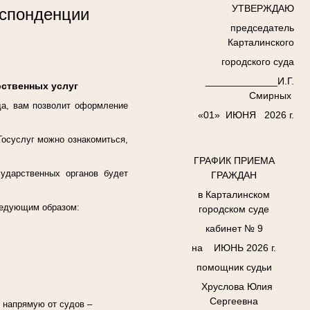
УТВЕРЖДАЮ
еспонденции
председатель
Карталинского
городского суда
_____________И.Г.
рственных услуг
Смирных
да, вам позволит оформление
«01» ИЮНЯ 2026 г
.
Госуслуг можно ознакомиться,
ГРАФИК ПРИЕМА
сударственных органов будет
ГРАЖДАН
в Карталинском
следующим образом:
городском суде
кабинет № 9
на ИЮНЬ 2026 г
.
помощник судьи
Хруслова Юлия
Сергеевна
 напрямую от судов –