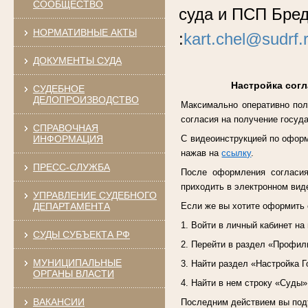
СООБЩЕСТВО
суда и ПСП Бре
НОРМАТИВНЫЕ АКТЫ
:
kart.chel@sudrf.
ДОКУМЕНТЫ СУДА
Настройка согл
СУДЕБНОЕ
ДЕЛОПРОИЗВОДСТВО
Максимально оперативно пол
согласия на получение госуда
СПРАВОЧНАЯ
ИНФОРМАЦИЯ
С видеоинструкцией по оформ
нажав на
ссылку
.
ПРЕСС-СЛУЖБА
После оформления согласия,
приходить в электронном виде
УПРАВЛЕНИЕ СУДЕБНОГО
ДЕПАРТАМЕНТА
Если же вы хотите оформить 
1. Войти в личный кабинет на
СУДЫ СУБЪЕКТА РФ
2. Перейти в раздел «Профил
МУНИЦИПАЛЬНЫЕ
3. Найти раздел «Настройка Г
ОРГАНЫ ВЛАСТИ
4. Найти в нем строку «Суды»
ВАКАНСИИ
Последним действием вы подт