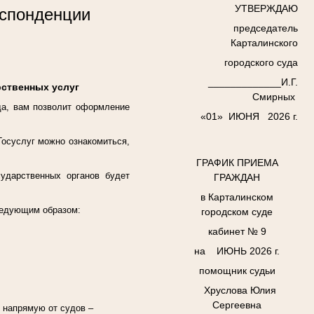
УТВЕРЖДАЮ
еспонденции
председатель
Карталинского
городского суда
_____________И.Г.
рственных услуг
Смирных
да, вам позволит оформление
«01» ИЮНЯ 2026 г
.
Госуслуг можно ознакомиться,
ГРАФИК ПРИЕМА
сударственных органов будет
ГРАЖДАН
в Карталинском
следующим образом:
городском суде
кабинет № 9
на ИЮНЬ 2026 г
.
помощник судьи
Хруслова Юлия
Сергеевна
 напрямую от судов –