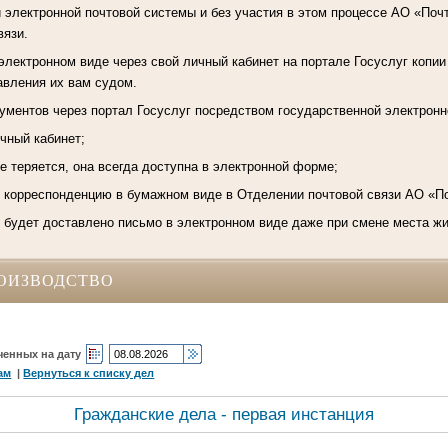
 электронной почтовой системы и без участия в этом процессе АО «Почт
вязи.
электронном виде через свой личный кабинет на портале Госуслуг копии
авления их вам судом.
ментов через портал Госуслуг посредством государственной электронн
ичный кабинет;
е теряется, она всегда доступна в электронной форме;
ь корреспонденцию в бумажном виде в Отделении почтовой связи АО «П
, будет доставлено письмо в электронном виде даже при смене места ж
ОИЗВОДСТВО
ченных на дату
ам
|
Вернуться к списку дел
Гражданские дела - первая инстанция