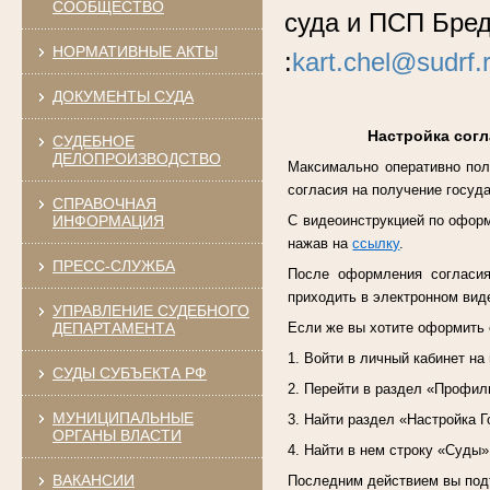
СООБЩЕСТВО
суда и ПСП Бре
НОРМАТИВНЫЕ АКТЫ
:
kart.chel@sudrf.
ДОКУМЕНТЫ СУДА
Настройка согл
СУДЕБНОЕ
ДЕЛОПРОИЗВОДСТВО
Максимально оперативно пол
согласия на получение госуда
СПРАВОЧНАЯ
ИНФОРМАЦИЯ
С видеоинструкцией по оформ
нажав на
ссылку
.
ПРЕСС-СЛУЖБА
После оформления согласия,
приходить в электронном виде
УПРАВЛЕНИЕ СУДЕБНОГО
ДЕПАРТАМЕНТА
Если же вы хотите оформить 
1. Войти в личный кабинет на
СУДЫ СУБЪЕКТА РФ
2. Перейти в раздел «Профил
МУНИЦИПАЛЬНЫЕ
3. Найти раздел «Настройка Г
ОРГАНЫ ВЛАСТИ
4. Найти в нем строку «Суды»
ВАКАНСИИ
Последним действием вы подт